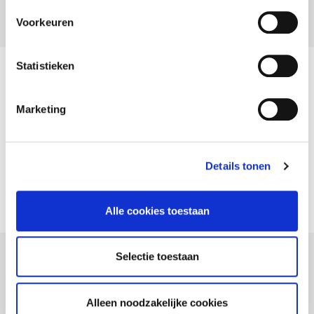
Voorkeuren
Statistieken
6108 Lichamelijke ongevallen
Marketing
Algemene voorwaarden (6108)
NL
FR
EN
Addendum (12/2013)
NL
FR
EN
Details tonen
Addendum AVG (04/2018)
NL
FR
EN
Alle cookies toestaan
Selectie toestaan
6122 Lichamelijke ongevallen
bedrijfsleider
Alleen noodzakelijke cookies