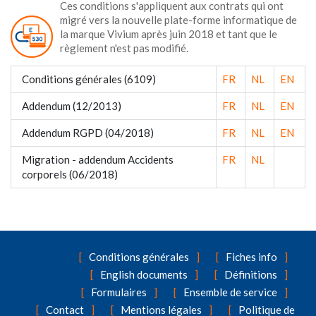
Ces conditions s'appliquent aux contrats qui ont
migré vers la nouvelle plate-forme informatique de
la marque Vivium après juin 2018 et tant que le
règlement n'est pas modifié.
Conditions générales (6109)
FR
NL
EN
Addendum (12/2013)
FR
NL
EN
Addendum RGPD (04/2018)
FR
NL
EN
Migration - addendum Accidents
FR
NL
corporels (06/2018)
Conditions générales
Fiches info
English documents
Définitions
Formulaires
Ensemble de service
Contact
Mentions légales
Politique de