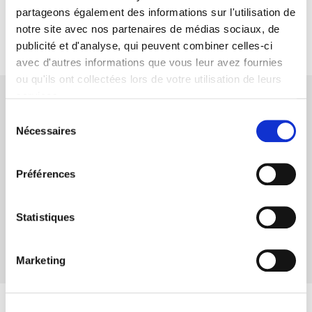
dispositions en cas de rechute
partageons également des informations sur l'utilisation de
(07/2026)
notre site avec nos partenaires de médias sociaux, de
publicité et d'analyse, qui peuvent combiner celles-ci
avec d'autres informations que vous leur avez fournies
ou qu'ils ont collectées lors de votre utilisation de leurs
services.
Sélection
6141 Incapacité de travail dirigeant
Nécessaires
du
d'entreprise
consentement
Conditions générales (6141)
FR
NL
Préférences
Addendum - Modification des
FR
NL
EN
dispositions en cas de rechute
Statistiques
(07/2026)
Marketing