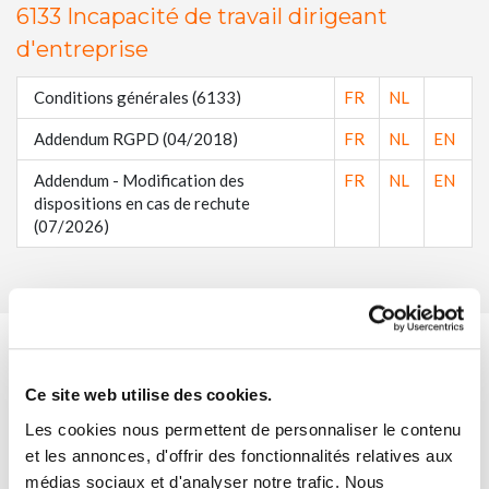
6133 Incapacité de travail dirigeant
d'entreprise
Conditions générales (6133)
FR
NL
Addendum RGPD (04/2018)
FR
NL
EN
Addendum - Modification des
FR
NL
EN
dispositions en cas de rechute
(07/2026)
6139 Incapacité de travail
Ce site web utilise des cookies.
Les cookies nous permettent de personnaliser le contenu
Conditions générales (6139)
FR
NL
EN
et les annonces, d'offrir des fonctionnalités relatives aux
Addendum - Modification des
FR
NL
EN
médias sociaux et d'analyser notre trafic. Nous