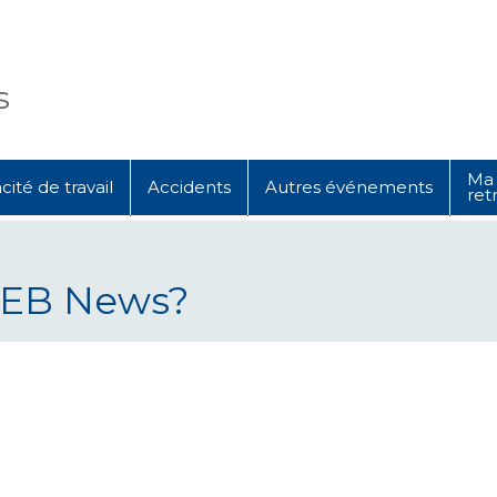
s
Ma 
ité de travail
Accidents
Autres événements
ret
l'EB News?
 News?