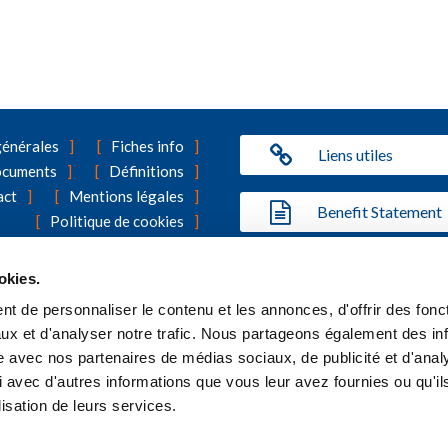
générales
Fiches info
Liens utiles
ocuments
Définitions
act
Mentions légales
Benefit Statement
Politique de cookies
surance Vivium que l'assurance de groupe ? Vous trouverez toutes les
okies.
t de personnaliser le contenu et les annonces, d'offrir des fonct
ux et d'analyser notre trafic. Nous partageons également des in
site avec nos partenaires de médias sociaux, de publicité et d'anal
 avec d'autres informations que vous leur avez fournies ou qu'il
lisation de leurs services.
VIVIUM
marque de P&V Assurances