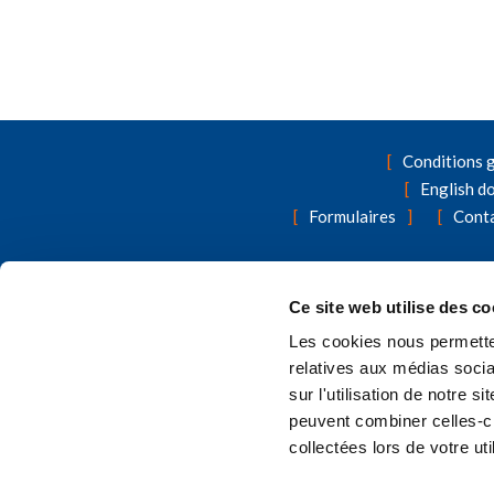
Conditions 
English d
Formulaires
Cont
A la recherche d'autres produits d'as
Ce site web utilise des co
Les cookies nous permetten
relatives aux médias socia
sur l'utilisation de notre 
peuvent combiner celles-ci
collectées lors de votre uti