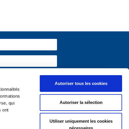
 informations utiles sur
www.vivium.be
Autoriser tous les cookies
ionnalités
formations
Autoriser la sélection
yse, qui
s ont
Utiliser uniquement les cookies
nécessaires