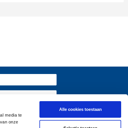
Alle cookies toestaan
ormatie terug op
www.vivium.be
al media te
 van onze