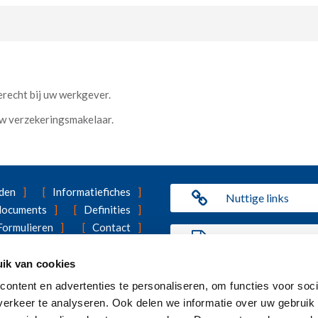
recht bij uw werkgever.
uw verzekeringsmakelaar.
den
Informatiefiches
Nuttige links
 documents
Definities
Formulieren
Contact
Benefit Statement
ing
Ons cookiebeleid
ik van cookies
ngsproducten van Vivium dan de groepsverzekering? U vindt alle inf
ontent en advertenties te personaliseren, om functies voor soci
erkeer te analyseren. Ook delen we informatie over uw gebruik