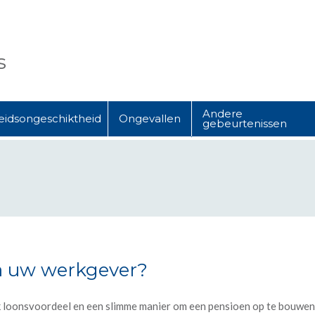
s
Andere
eidsongeschiktheid
Ongevallen
gebeurtenissen
ia uw werkgever?
 loonsvoordeel en een slimme manier om een pensioen op te bouwen. H