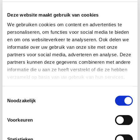
Wie vult het aangifteformulier in?
Deze website maakt gebruik van cookies
Wanneer komt Vivium tussen?
We gebruiken cookies om content en advertenties te
Wanneer ontvangt uw werknemer een eerste
personaliseren, om functies voor social media te bieden
tussenkomst van Vivium?
en om ons websiteverkeer te analyseren. Ook delen we
Wordt er bedrijfsvoorheffing ingehouden op de
informatie over uw gebruik van onze site met onze
uitkering?
partners voor social media, adverteren en analyse. Deze
Wat bij verlenging van de periode van
partners kunnen deze gegevens combineren met andere
arbeidsongeschiktheid?
informatie die u aan ze heeft verstrekt of die ze hebben
Wat bij gedeeltelijke werkhervatting?
verzameld op basis van uw gebruik van hun services.
Wat bij volledige werkhervatting?
Wat als uw werknemer na zijn/haar herstel en
Toestemmingsselectie
werkhervatting terug hervalt?
Noodzakelijk
Wat gebeurt er als Vivium niet tussenkomt?
Wat als uw werknemer het niet eens is met de medische
Voorkeuren
beslissing van de raadsarts van Vivium?
Statistieken