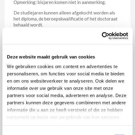
Opmerking: bisjaren komen niet in aanmerking.
De studiejaren kunnen alleen afgekocht worden als
het diploma, de beroepskwalificatie of het doctoraat
behaald wordt.
Men is niet verplicht om alle studieperioden te
regulariseren. Men kan dus ook een regularisatie
aanvragen voor een deel van de perioden die geleid
hebben tot het behalen van het diploma, de
Deze website maakt gebruik van cookies
beroepskwalificatie of het doctoraat.
We gebruiken cookies om content en advertenties te
2 voorbeelden
personaliseren, om functies voor social media te bieden
en om ons websiteverkeer te analyseren. Ook delen we
Een master in de rechten (2 jaar) kan ook het
informatie over uw gebruik van onze site met onze
bachelorsdiploma (3 jaar) regulariseren en kan in
partners voor social media, adverteren en analyse. Deze
totaal dus 5 jaar regulariseren.
partners kunnen deze gegevens combineren met andere
Een master in het actuariaat kan 5 jaar regulariseren:
informatie die u aan ze heeft verstrekt of die ze hebben
3 jaar voor het behalen van zijn bachelorsdiploma, 1
verzameld op basis van uw gebruik van hun services.
jaar voor het masterdiploma wiskunde en 1 jaar voor
het masterdiploma actuariaat. Werkt deze actuaris
dan gedurende vier jaar aan de doctoraatsthesis voor
Toestemmingsselectie