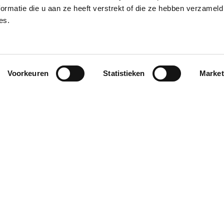
Het Parlement heeft op 4 april 2024 de
ormatie die u aan ze heeft verstrekt of die ze hebben verzameld
pensioenhervorming goedgekeurd. Een belangrijk
es.
onderdeel van deze wet is de pensioenbonus.
6 mei 2024
Meer lezen
Voorkeuren
Statistieken
Market