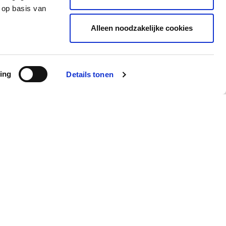
antwoorden op een aantal veelgestelde vragen.
 op basis van
22 juni 2023
Meer lezen
Alleen noodzakelijke cookies
ing
Details tonen