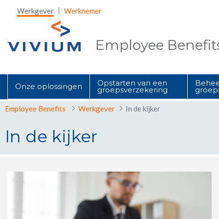
Skip to Main Content
Werkgever
Werknemer
Employee Benefit
Opstarten van een
Behee
Onze oplossingen
groepsverzekering
groep
Employee Benefits
Werkgever
In de kijker
In de kijker
In de kijker