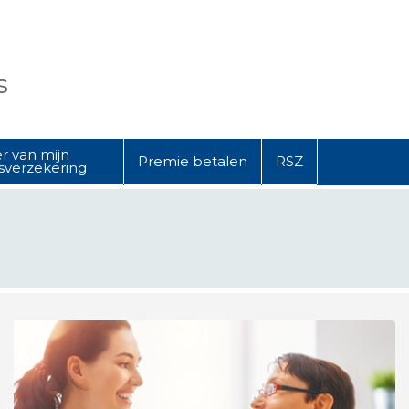
s
r van mijn
Premie betalen
RSZ
sverzekering