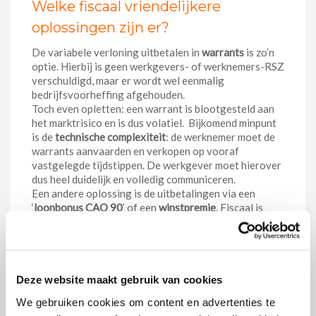
Welke fiscaal vriendelijkere
oplossingen zijn er?
De variabele verloning uitbetalen in
warrants
is zo’n
optie. Hierbij is geen werkgevers- of werknemers-RSZ
verschuldigd, maar er wordt wel eenmalig
bedrijfsvoorheffing afgehouden.
Toch even opletten: een warrant is blootgesteld aan
het marktrisico en is dus volatiel. Bijkomend minpunt
is de
technische complexiteit
: de werknemer moet de
warrants aanvaarden en verkopen op vooraf
vastgelegde tijdstippen. De werkgever moet hierover
dus heel duidelijk en volledig communiceren.
Een andere oplossing is de uitbetalingen via een
‘
loonbonus CAO 90
’ of een
winstpremie
. Fiscaal is
deze optie ook voordeliger, maar de bedragen die
hiervoor in aanmerking komen, zijn beperkt.
Bonus via een groepsverzekering:
Deze website maakt gebruik van cookies
toekomstgericht
én fiscaal
We gebruiken cookies om content en advertenties te
voordelig