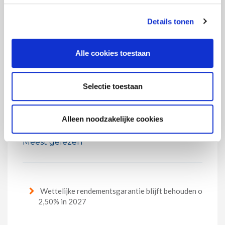
Economische Ruimte.
Details tonen
Meer informatie over de bonusplannen bij Vivium?
Neem contact op met uw verzekeringsmakelaar.
Alle cookies toestaan
*De fiscale en wettelijke voorwaarden en beperkingen
van toepassing op groepsverzekering zijn ook van
toepassing op bonusplannen.
Selectie toestaan
Alleen noodzakelijke cookies
Meest gelezen
Wettelijke rendementsgarantie blijft behouden op
2,50% in 2027