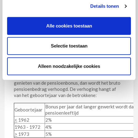
156 gewerkte dagen
Details tonen
én
Alle cookies toestaan
minstens
7.020 effectief gewerkte dagen
hebben
Selectie toestaan
Onder gewerkte dagen wordt verstaan: de effectief
gewerkte dagen aangevuld met zorgverlof,
moederschapsverlof, militaire dienst en tijdelijke
werkloosheid.
Alleen noodzakelijke cookies
Als een persoon aan de voorwaarden voldoet om te
genieten van de pensioenbonus, dan wordt het bruto
pensioenbedrag verhoogd. De verhoging hangt af
van het geboortejaar van de betrokkene:
Bonus per jaar dat langer gewerkt wordt dan 
Geboortejaar
pensioenleeftijd
<
1962
2%
1963 - 1972
4%
>
1973
5%