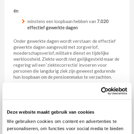
én
minstens een loopbaan hebben van
7.020
effectief gewerkte dagen
Onder gewerkte dagen wordt verstaan: de effectief
gewerkte dagen aangevuld met zorgverlof,
moederschapsverlof, militaire dienst en tijdelijke
werkloosheid. Ziekte wordt niet gelijkgesteld maar de
regering wil een ‘ziektecorrectie’ invoeren voor
personen die langdurig ziek zijn geweest gedurende
hun loopbaan om de pensioenmalus te verzachten.
Als een persoon niet aan de bijkomende dubbele
voorwaarde voldoet, dan zal het bruto
pensioenbedrag verminderd worden. De vermindering
hangt af van het geboortejaar van de betrokkene:
Deze website maakt gebruik van cookies
Malus per jaar dat vroeger gestopt wordt dan
Geboortejaar
We gebruiken cookies om content en advertenties te
pensioenleeftijd
personaliseren, om functies voor social media te bieden
<
1960
0%