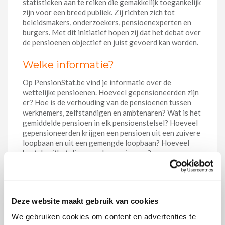
statistieken aan te reiken die gemakkelijk toegankelijk
zijn voor een breed publiek. Zij richten zich tot
beleidsmakers, onderzoekers, pensioenexperten en
burgers. Met dit initiatief hopen zij dat het debat over
de pensioenen objectief en juist gevoerd kan worden.
Welke informatie?
Op PensionStat.be vind je informatie over de
wettelijke pensioenen. Hoeveel gepensioneerden zijn
er? Hoe is de verhouding van de pensioenen tussen
werknemers, zelfstandigen en ambtenaren? Wat is het
gemiddelde pensioen in elk pensioenstelsel? Hoeveel
gepensioneerden krijgen een pensioen uit een zuivere
loopbaan en uit een gemengde loopbaan? Hoeveel
kost de uitbetaling van de pensioenen? …
Daarnaast is er ook informatie te vinden over de
aanvullende pensioenen. Hoeveel mensen uit de
beroepsbevolking bouwen een aanvullend pensioen
op? Hoe hoog zijn de gemiddelde en mediaan
Deze website maakt gebruik van cookies
verworven reserves? …
We gebruiken cookies om content en advertenties te