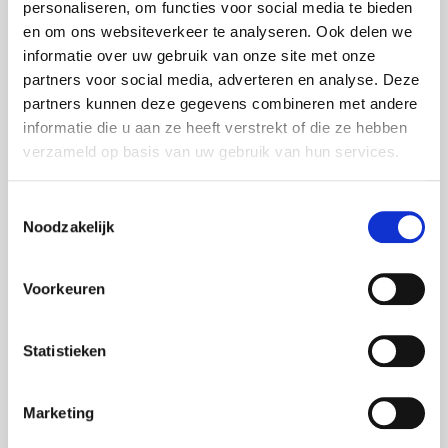
personaliseren, om functies voor social media te bieden
De toekomst
en om ons websiteverkeer te analyseren. Ook delen we
De initiatiefnemers hebben de ambitie om in de
informatie over uw gebruik van onze site met onze
toekomst nog extra informatie toe te voegen. Ze
partners voor social media, adverteren en analyse. Deze
willen bijvoorbeeld ook informatie geven over de
partners kunnen deze gegevens combineren met andere
uitbetaalde aanvullende pensioenen. We mogen ook
informatie die u aan ze heeft verstrekt of die ze hebben
rapporten verwachten over actuele onderwerpen.
verzameld op basis van uw gebruik van hun services.
Daarnaast zullen er binnenkort via PensionStat.be
ook thematische rapporten gepubliceerd worden met
cijfermateriaal over actuele onderwerpen die niet in
Toestemmingsselectie
de kerncijfers aan bod komen.
Noodzakelijk
PensionStat.be als aanvulling op
Voorkeuren
Mypension.be
PensionStat.be geeft een globaal overzicht van de
Statistieken
wettelijke en aanvullende pensioenen in België.
Op Mypension.be kunnen alle burgers al geruime tijd
terecht om een zicht te krijgen op hun persoonlijke
Marketing
situatie met betrekking tot hun wettelijk en