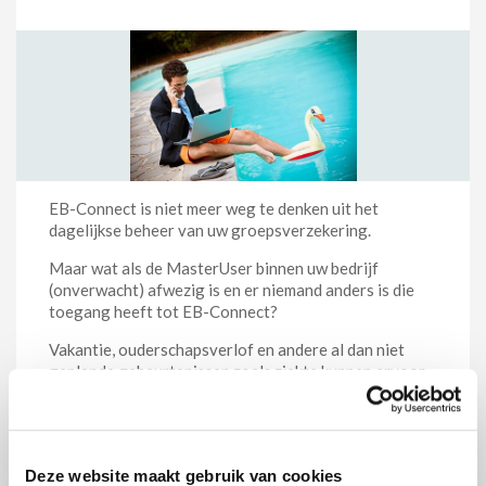
EB-Connect is niet meer weg te denken uit het
dagelijkse beheer van uw groepsverzekering.
Maar wat als de MasterUser binnen uw bedrijf
(onverwacht) afwezig is en er niemand anders is die
toegang heeft tot EB-Connect?
Vakantie, ouderschapsverlof en andere al dan niet
geplande gebeurtenissen zoals ziekte kunnen ervoor
zorgen dat de MasterUser een tijdlang niet
beschikbaar is.
Daar zitten een aantal gevolgen aan vast: uw bedrijf
heeft geen toegang meer tot EB-Connect, de
Deze website maakt gebruik van cookies
MasterUser krijgt lastige telefoontjes op zijn