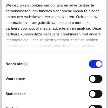
vakantieplek, dringende mutaties blijven liggen, er
We gebruiken cookies om content en advertenties te
worden foutieve mails verstuurd. Dat wilt u uiteraard
personaliseren, om functies voor social media te bieden
liever vermijden!
en om ons websiteverkeer te analyseren. Ook delen we
De MasterUser is de enige persoon die iemand anders
informatie over uw gebruik van onze site met onze
toegang tot EB-Connect kan geven.
partners voor social media, adverteren en analyse. Deze
partners kunnen deze gegevens combineren met andere
Daarom doet uw bedrijf er goed aan om meteen een
User aan te duiden als back-up
.
informatie die u aan ze heeft verstrekt of die ze hebben
verzameld op basis van uw gebruik van hun services.
Hoe u een back-up User aanstelt, leest u in onze
handleiding voor de MasterUser
.
Toestemmingsselectie
Noodzakelijk
Voorkeuren
Meest gelezen
Statistieken