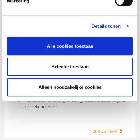
Marketing
Wettelijke rendementsgarantie blijft behouden op
2,50% in 2027
Details tonen
Recht om vergeten te worden voor ex-
kankerpatiënten
Alle cookies toestaan
Solidariteitsbijdrage bij uitkering van het
aanvullend pensioenkapitaal
Selectie toestaan
Verhoog het welzijn van uw medewerkers met de
gratis gezondheidsapp VITY
Alleen noodzakelijke cookies
Variabele verloning in een groepsverzekering? Een
uitstekend idee!
Alle artikels