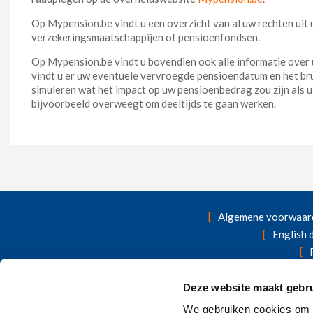
Op Mypension.be vindt u een overzicht van al uw rechten uit
verzekeringsmaatschappijen of pensioenfondsen.
Op Mypension.be vindt u bovendien ook alle informatie over 
vindt u er uw eventuele vervroegde pensioendatum en het bru
simuleren wat het impact op uw pensioenbedrag zou zijn als u 
bijvoorbeeld overweegt om deeltijds te gaan werken.
Algemene voorwaar
English
Wettelijke vermeld
Deze website maakt gebru
Op zoek naar andere verzekeri
We gebruiken cookies om c