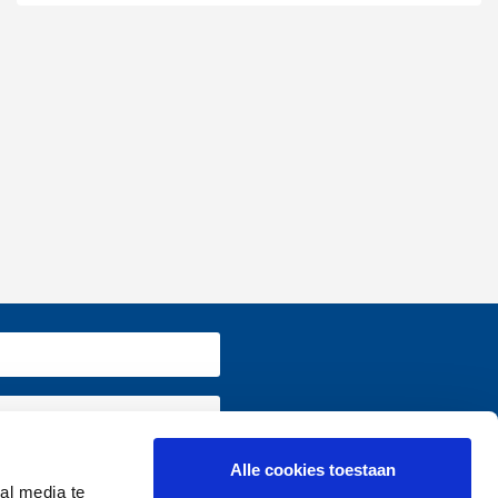
Alle cookies toestaan
ormatie terug op
www.vivium.be
al media te