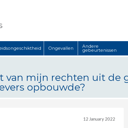
s
Andere
eidsongeschiktheid
Ongevallen
gebeurtenissen
ht van mijn rechten uit de
kgevers opbouwde?
jn rechten uit de groepsverzekerin
12 January 2022