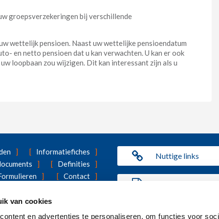
 uw groepsverzekeringen bij verschillende
uw wettelijk pensioen. Naast uw wettelijke pensioendatum
to- en netto pensioen dat u kan verwachten. U kan er ook
uw loopbaan zou wijzigen. Dit kan interessant zijn als u
den
Informatiefiches
Nuttige links
 documents
Definities
Formulieren
Contact
Benefit Statement
ing
Ons cookiebeleid
ik van cookies
ngsproducten van Vivium dan de groepsverzekering? U vindt alle inf
ontent en advertenties te personaliseren, om functies voor soci