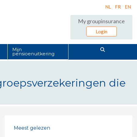
NL
FR
EN
My groupinsurance
Login
Mijn
pensioenuitkering
 groepsverzekeringen die
gen die ik bij verschillende werk
Meest gelezen