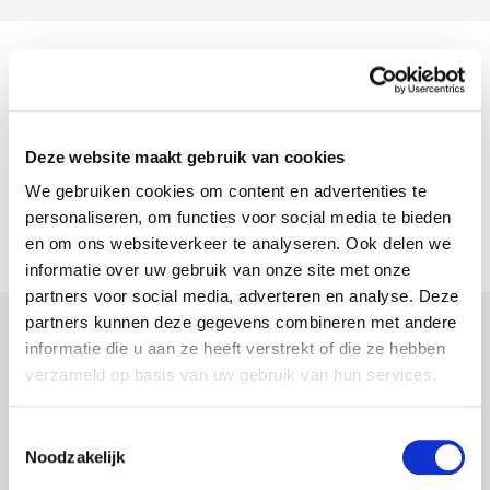
6138 Arbeidsongeschiktheid
Algemene voorwaarden (6138)
NL
FR
EN
Deze website maakt gebruik van cookies
Addendum - Wijziging van de bepalingen
NL
FR
EN
We gebruiken cookies om content en advertenties te
bij herval (07/2026)
personaliseren, om functies voor social media te bieden
en om ons websiteverkeer te analyseren. Ook delen we
informatie over uw gebruik van onze site met onze
partners voor social media, adverteren en analyse. Deze
partners kunnen deze gegevens combineren met andere
informatie die u aan ze heeft verstrekt of die ze hebben
6140 Arbeidsongeschiktheid bedrijfsleider
verzameld op basis van uw gebruik van hun services.
Algemene voorwaarden (6140)
NL
FR
Toestemmingsselectie
Addendum - Wijziging van de bepalingen
NL
FR
EN
Noodzakelijk
bij herval (07/2026)