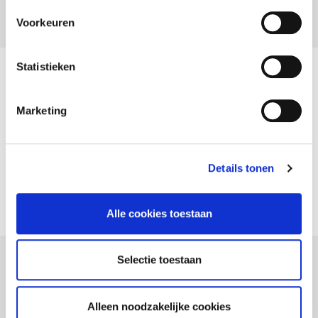
Voorkeuren
Statistieken
6108 Lichamelijke ongevallen
Marketing
Algemene voorwaarden (6108)
NL
FR
EN
Addendum (12/2013)
NL
FR
EN
Details tonen
Addendum AVG (04/2018)
NL
FR
EN
Alle cookies toestaan
Selectie toestaan
6122 Lichamelijke ongevallen
bedrijfsleider
Alleen noodzakelijke cookies