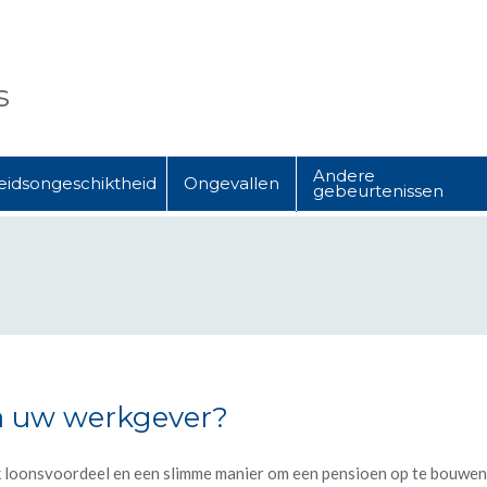
s
Andere
eidsongeschiktheid
Ongevallen
gebeurtenissen
ia uw werkgever?
 loonsvoordeel en een slimme manier om een pensioen op te bouwen. H