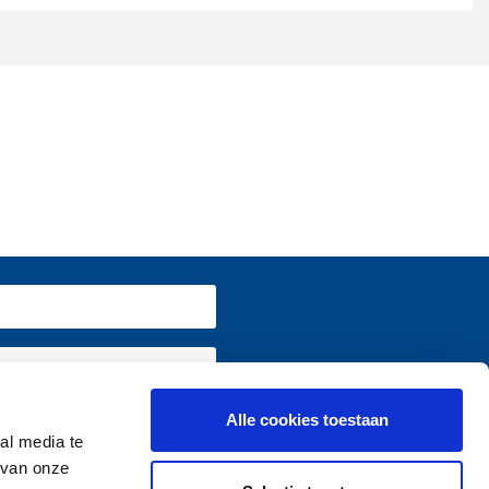
Alle cookies toestaan
ormatie terug op
www.vivium.be
al media te
 van onze