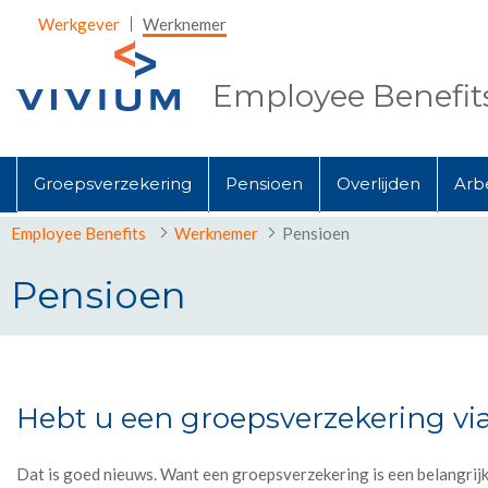
Skip to Main Content
Werkgever
Werknemer
Employee Benefit
Groepsverzekering
Pensioen
Overlijden
Arb
Employee Benefits
Werknemer
Pensioen
Pensioen
Pensioen
Hebt u een groepsverzekering v
Dat is goed nieuws. Want een groepsverzekering is een belangrijk