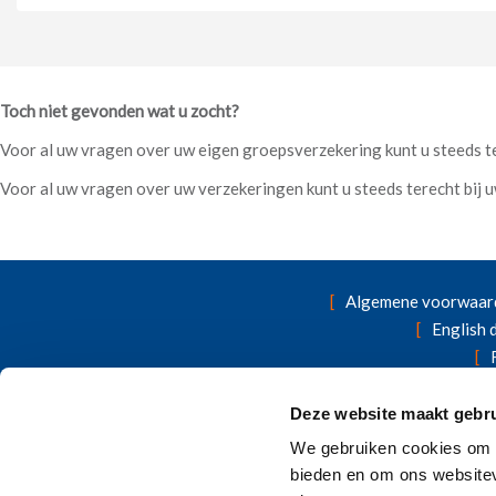
Toch niet gevonden wat u zocht?
Voor al uw vragen over uw eigen groepsverzekering kunt u steeds te
Voor al uw vragen over uw verzekeringen kunt u steeds terecht bij 
Algemene voorwaar
English
Wettelijke vermeld
Deze website maakt gebru
Op zoek naar andere verzekeri
We gebruiken cookies om c
bieden en om ons websitev