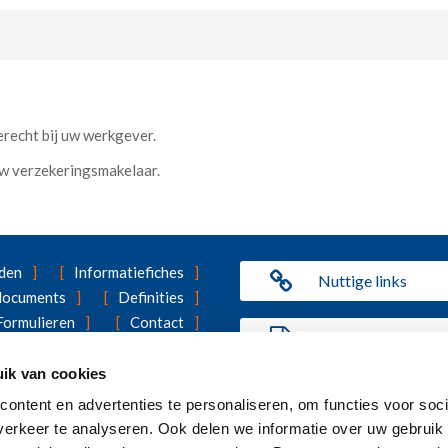
recht bij uw werkgever.
uw verzekeringsmakelaar.
den
Informatiefiches
Nuttige links
 documents
Definities
Formulieren
Contact
Benefit Statement
ing
Ons cookiebeleid
ik van cookies
ngsproducten van Vivium dan de groepsverzekering? U vindt alle inf
ontent en advertenties te personaliseren, om functies voor soci
erkeer te analyseren. Ook delen we informatie over uw gebruik