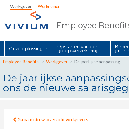
Skip to Main Content
Werkgever
Werknemer
Employee Benefit
Opstarten van een
Behee
Onze oplossingen
groepsverzekering
groep
Employee Benefits
Werkgever
De jaarlijkse aanpassingsdatum van uw groepsverzekering nadert? Bezorg ons de nieuwe salarisgegevens.
De jaarlijkse aanpassin
ons de nieuwe salarisgeg
De jaarlijkse aanpassingsdatum v
Ga naar nieuwsoverzicht werkgevers