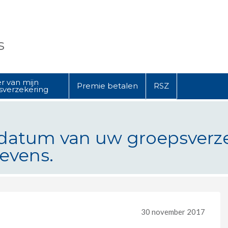
s
r van mijn
Premie betalen
RSZ
sverzekering
gsdatum van uw groepsverz
evens.
an uw groepsverzekering nadert? B
30 november 2017