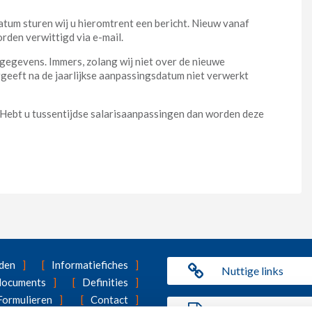
tum sturen wij u hieromtrent een bericht. Nieuw vanaf
den verwittigd via e-mail.
sgegevens. Immers, zolang wij niet over de nieuwe
orgeeft na de jaarlijkse aanpassingsdatum niet verwerkt
 Hebt u tussentijdse salarisaanpassingen dan worden deze
den
Informatiefiches
Nuttige links
 documents
Definities
Formulieren
Contact
Benefit Statement