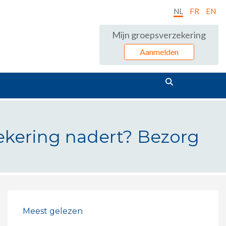
NL
FR
EN
Mijn groepsverzekering
Aanmelden
ekering nadert? Bezorg
ezorg ons de nieuwe salarisgegeve
Meest gelezen