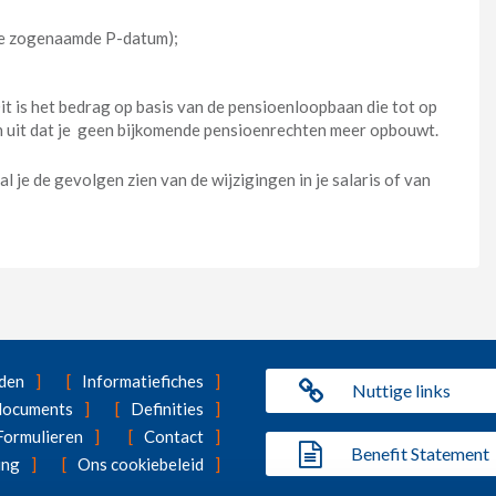
de zogenaamde P-datum);
t is het bedrag op basis van de pensioenloopbaan die tot op
n uit dat je geen bijkomende pensioenrechten meer opbouwt.
l je de gevolgen zien van de wijzigingen in je salaris of van
den
Informatiefiches
Nuttige links
 documents
Definities
Formulieren
Contact
Benefit Statement
ing
Ons cookiebeleid