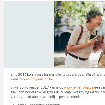
Eind 2016 kon iedere burger alle gegevens over zijn of haar
website
www.mypension.be
.
Sinds 20 november 2017 kan je op
www.mypension.be
een sim
simulatie houdt rekening met de huidige wetgeving inzake pens
verderzet tot aan de wettelijke pensioenleeftijd.
Er worden 3 bedragen getoond: