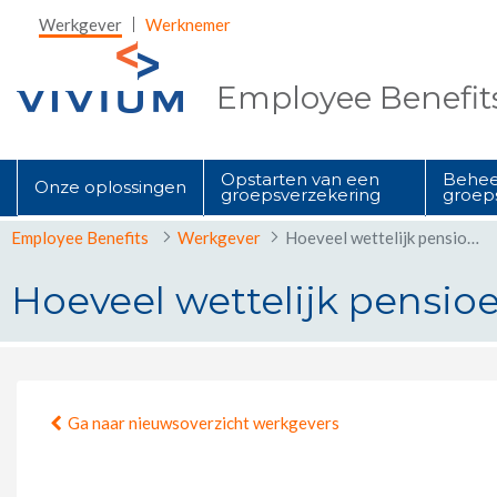
Skip to Main Content
Werkgever
Werknemer
Employee Benefit
Opstarten van een
Behee
Onze oplossingen
groepsverzekering
groep
Employee Benefits
Werkgever
Hoeveel wettelijk pensioen mag ik verwachten?
Hoeveel wettelijk pensio
Hoeveel wettelijk pensioen mag i
Ga naar nieuwsoverzicht werkgevers