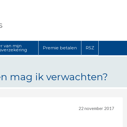
s
r van mijn
Premie betalen
RSZ
sverzekering
en mag ik verwachten?
k verwachten?
22 november 2017