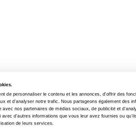
surance Vivium que l'assurance de groupe ? Vous trouverez toutes les
okies.
t de personnaliser le contenu et les annonces, d'offrir des fonct
ux et d'analyser notre trafic. Nous partageons également des in
site avec nos partenaires de médias sociaux, de publicité et d'anal
 avec d'autres informations que vous leur avez fournies ou qu'il
lisation de leurs services.
VIVIUM
marque de P&V Assurances