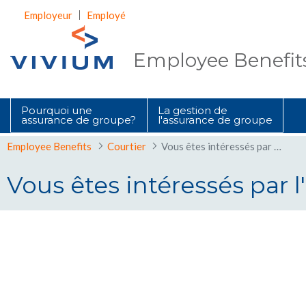
Saut au contenu principal
Employeur
Employé
Employee Benefit
Pourquoi une
La gestion de
assurance de groupe?
l'assurance de groupe
Employee Benefits
Courtier
Vous êtes intéressés par l'EB News
Vous êtes intéressés par 
Vous êtes intéressés par l&#39;EB