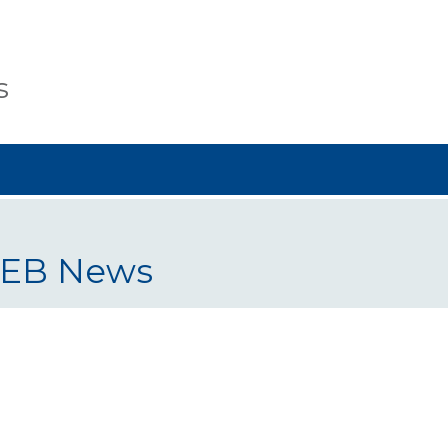
s
l'EB News
 News