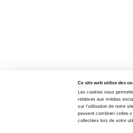
A la recherche d'autres produits d'as
Ce site web utilise des co
Les cookies nous permetten
relatives aux médias socia
sur l'utilisation de notre 
peuvent combiner celles-ci
collectées lors de votre uti