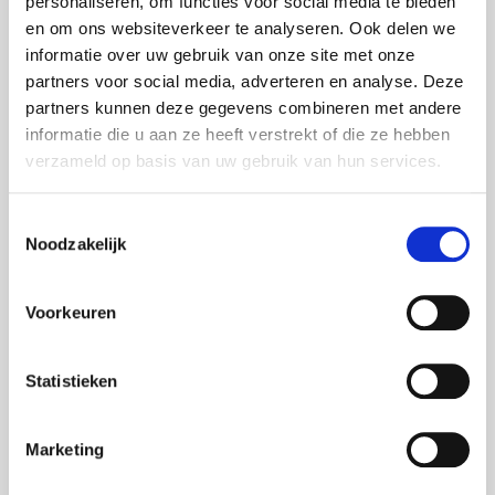
personaliseren, om functies voor social media te bieden
189 EUR verhoogd met 6% van uw netto belastbaar
en om ons websiteverkeer te analyseren. Ook delen we
inkomen. Het absoluut maximum is 2.530 EUR. Het
informatie over uw gebruik van onze site met onze
fiscaal voordeel hierop bedraagt 30% en is dus
partners voor social media, adverteren en analyse. Deze
maximaal 759 EUR.
partners kunnen deze gegevens combineren met andere
informatie die u aan ze heeft verstrekt of die ze hebben
Voor een grondige en volledige uitleg over de
verzameld op basis van uw gebruik van hun services.
modaliteiten van het pensioensparen of het
langetermijnsparen kan u steeds beroep doen op uw
verzekeringstussenpersoon.
Toestemmingsselectie
Noodzakelijk
Voorkeuren
Meest gelezen
Statistieken
Marketing
Vanaf eind 2026: een nieuw pensioenoverzicht
voor uw aanvullend pensioen