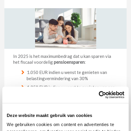
In 2025 is het maximumbedrag dat u kan sparen via
het fiscaal voordelig
pensioensparen
:
1.050 EUR indien u wenst te genieten van
belastingvermindering van 30%
1.350 EUR indien u wenst te genieten van een
belastingvermindering van 25%
Naast het pensioensparen kan u ook nog op een
fiscaal gunstige manier een bijkomend
Deze website maakt gebruik van cookies
pensioenkapitaal opbouwen via het
langetermijnsparen
. Het maximum bedrag dat dan in
We gebruiken cookies om content en advertenties te
aanmerking komt voor een belastingvermindering is