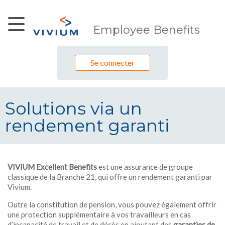
Saut au contenu principal
Employee Benefits
Se connecter
Solutions via un
rendement garanti
Solutions via un rendement garant
VIVIUM Excellent Benefits
est une assurance de groupe
classique de la Branche 21, qui offre un rendement garanti par
Vivium.
Outre la constitution de pension, vous pouvez également offrir
une protection supplémentaire à vos travailleurs en cas
d’incapacité de travail et de décès en ajoutant des
garanties de