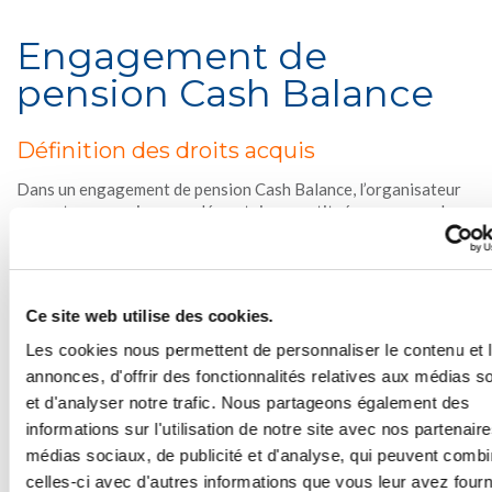
Engagement de
pension Cash Balance
Définition des droits acquis
Dans un engagement de pension Cash Balance, l’organisateur
promet une pension complémentaire constituée au moyen de
montants de pension attribués capitalisés à un rendement
octroyé par l’organisateur, fixé dans le règlement de pension.
Les
réserves acquises
à un moment donné sont égales aux
montants de pension déjà octroyés capitalisés au rendement
Ce site web utilise des cookies.
octroyé.
Pour le calcul des prestations acquises, les deux situations
Les cookies nous permettent de personnaliser le contenu et 
suivantes peuvent se présenter :
annonces, d'offrir des fonctionnalités relatives aux médias s
et d'analyser notre trafic. Nous partageons également des
Si le règlement de pension stipule qu’en cas de
modification du rendement octroyé par l’organisateur la
informations sur l'utilisation de notre site avec nos partenair
modification s’applique uniquement
aux futurs montants
médias sociaux, de publicité et d'analyse, qui peuvent combi
de
pension
attribués
(c.-à-d. la méthode horizontale
celles-ci avec d'autres informations que vous leur avez four