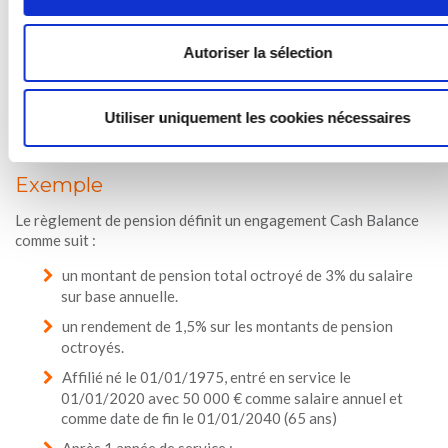
2,5% sur les montants de pension octroyés du
travailleur.
Autoriser la sélection
Pendant les 5 premières années de l’affiliation, la garantie de
rendement minimum sur les montants de pension octroyés par
Utiliser uniquement les cookies nécessaires
l’employeur est calculée en fonction de l’évolution de l’indice
pivot sur ces années, avec un maximum de 3,25%/1,75%.
Exemple
Le règlement de pension définit un engagement Cash Balance
comme suit :
un montant de pension total octroyé de 3% du salaire
sur base annuelle.
un rendement de 1,5% sur les montants de pension
octroyés.
Affilié né le 01/01/1975, entré en service le
01/01/2020 avec 50 000 € comme salaire annuel et
comme date de fin le 01/01/2040 (65 ans)