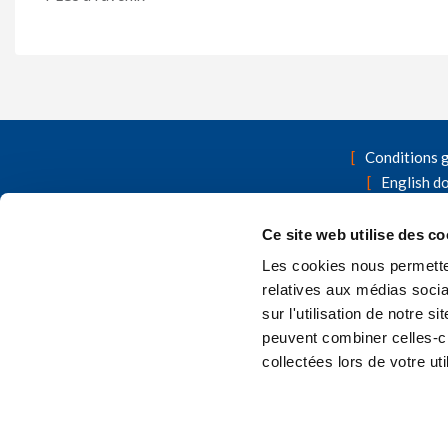
Conditions 
English d
Formulaires
Cont
Ce site web utilise des co
Les cookies nous permetten
A la recherche d'autres produits d'as
relatives aux médias socia
sur l'utilisation de notre 
peuvent combiner celles-ci
collectées lors de votre uti