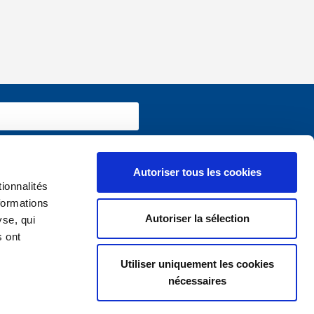
Autoriser tous les cookies
ionnalités
 informations utiles sur
www.vivium.be
formations
Autoriser la sélection
yse, qui
s ont
Utiliser uniquement les cookies
nécessaires