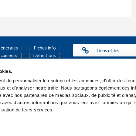
générales
Fiches info
Liens utiles
ocuments
Définitions
act
Mentions légales
Benefit Statement
Politique de cookies
okies.
t de personnaliser le contenu et les annonces, d'offrir des fonct
surance Vivium que l'assurance de groupe ? Vous trouverez toutes les
ux et d'analyser notre trafic. Nous partageons également des in
site avec nos partenaires de médias sociaux, de publicité et d'anal
 avec d'autres informations que vous leur avez fournies ou qu'il
lisation de leurs services.
VIVIUM