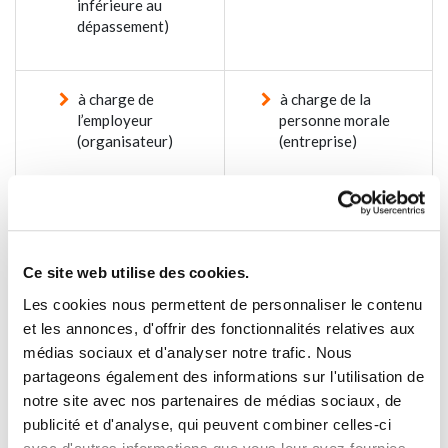
inférieure au
dépassement)
à charge de
à charge de la
l’employeur
personne morale
(organisateur)
(entreprise)
Exceptions :
Exceptions :
Pas d’application
Ne concerne pas la
PCLI et les contrats
Ce site web utilise des cookies.
INAMI
Les cookies nous permettent de personnaliser le contenu
et les annonces, d'offrir des fonctionnalités relatives aux
médias sociaux et d'analyser notre trafic. Nous
Pour les plans de
Pas d’application
partageons également des informations sur l'utilisation de
pension non gérés
notre site avec nos partenaires de médias sociaux, de
selon le principe des
publicité et d'analyse, qui peuvent combiner celles-ci
comptes individuels