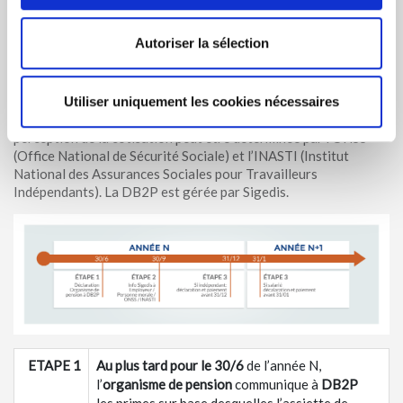
A partir de l’année de cotisation 2013 (en fonction des
Autoriser la sélection
primes/contributions 2012), la
procédure
(transitoire) relative
à la cotisation Wijninckx se déroule en
3 temps
. Le rôle de
Vivium en tant qu’organisme de pension se limite à la
déclaration annuelle à la DB2P (Banque de Données 2e Pilier)
Utiliser uniquement les cookies nécessaires
des primes/contributions sur la base desquelles l’assiette de
perception de la cotisation peut être déterminée par l’ONSS
(Office National de Sécurité Sociale) et l’INASTI (Institut
National des Assurances Sociales pour Travailleurs
Indépendants). La DB2P est gérée par Sigedis.
ETAPE 1
Au plus tard pour le 30/6
de l’année N,
l’
organisme de pension
communique à
DB2P