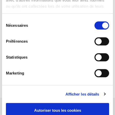
avec d'autres informations que vous leur avez fournies
(ex. capitalisation
collective), on
ou qu'ils ont collectées lors de votre utilisation de leurs
travaille avec une
services.
“prime théorique”
Sélection
égale à
Nécessaires
du
l’augmentation des
consentement
réserves acquises,
en tenant compte
Préférences
d’un intérêt de 6% :
Prime théorique =
(Réserve acquise au
Statistiques
jj/mm/aaaa) –
(réserve acquise au
jj/mm/aaaa–1 *1,06)
Marketing
Afficher les détails
Autoriser tous les cookies
Procédure