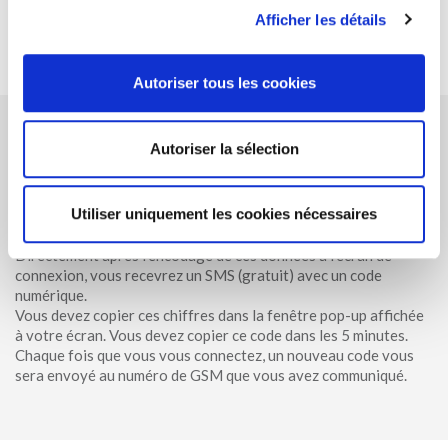
Helpdesk au +32 3 244 66 33 ou connectez-vous simplement
Afficher les détails
sans votre carte eID (cf. infra).
Autoriser tous les cookies
Autoriser la sélection
Comment s’enregistrer sans carte eID ?
Que vous vous soyez enregistré avec ou sans votre carte eID,
Utiliser uniquement les cookies nécessaires
vous pouvez toujours vous connecter
avec votre mot de passe
et votre adresse e-mail.
Directement après l’encodage de ces données à l’écran de
connexion, vous recevrez un SMS (gratuit) avec un code
numérique.
Vous devez copier ces chiffres dans la fenêtre pop-up affichée
à votre écran. Vous devez copier ce code dans les 5 minutes.
Chaque fois que vous vous connectez, un nouveau code vous
sera envoyé au numéro de GSM que vous avez communiqué.