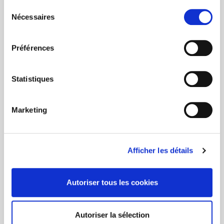
Dans son accord d’été, le gouvernement a décidé
Sélection
d’augmenter le pourcentage de la Cotisation
Nécessaires
du
Wijninckx de 1,5% à 3 % afin que l’établissement d’une
consentement
pension de retraite ou de survie contribue davantage
à la solidarité. La loi programme du 25 décembre
Préférences
2017, publiée le 29 décembre 2017 au Moniteur
belge, établit cette augmentation à partir de l’année
de cotisation 2018 sur les primes de 2017.
Statistiques
(*) En 2017, ce plafond s’élevait à 31.836 EUR, en
Marketing
2018 ce plafond s’élève à 32.472,96 EUR.
Afficher les détails
Les plus consultés
Autoriser tous les cookies
Autoriser la sélection