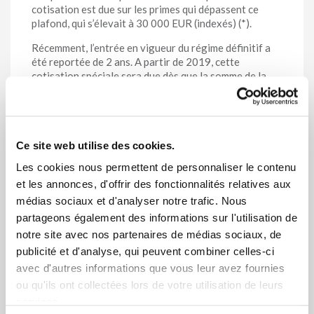
cotisation est due sur les primes qui dépassent ce
plafond, qui s’élevait à 30 000 EUR (indexés) (*).
Récemment, l’entrée en vigueur du régime définitif a
été reportée de 2 ans. A partir de 2019, cette
cotisation spéciale sera due dès que la somme de la
pension légale et complémentaire dépasse la pension
légale maximale du secteur public. Ce seuil est appelé
‘l’objectif de pension’.
En tant qu’organisme de pension, le rôle de Vivium se
Ce site web utilise des cookies.
limite à la déclaration annuelle à la DB2P (base de
Les cookies nous permettent de personnaliser le contenu
e
données 2
pilier) des primes/cotisations sur la base
et les annonces, d'offrir des fonctionnalités relatives aux
de laquelle l’ONSS (Office National de Sécurité
Sociale) et l’INASTI (Institut National d'Assurances
médias sociaux et d'analyser notre trafic. Nous
Sociales pour Travailleurs Indépendants) peuvent
partageons également des informations sur l'utilisation de
déterminer la base de perception de la cotisation.
notre site avec nos partenaires de médias sociaux, de
Pour chaque travailleur bénéficiant d’un plan de
publicité et d'analyse, qui peuvent combiner celles-ci
pension complémentaire, Sigedis calcule si une
avec d'autres informations que vous leur avez fournies
cotisation Wijninckx est due. Le cas échéant,
l’employeur est prié en septembre de payer la
ou qu'ils ont collectées lors de votre utilisation de leurs
cotisation Wijninckx
avant le 31 décembre
à l’ONSS.
services.