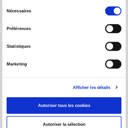
Sélection
de primes et
Nécessaires
du
D’autre part, les garanties qui sont
consentement
assurées dans son nouvel engagement
de pension – dès son changement de
Préférences
catégorie – avec paiement de primes.
Cette lettre contient également un formulaire de
Statistiques
réponse que votre travailleur doit nous renvoyer dans
les 30 jours s’il veut prévoir une garantie décès dans
son engagement initial, équivalente à ses réserves
Marketing
acquises dans cet engagement.
Afficher les détails
Les plus consultés
Autoriser tous les cookies
Autoriser la sélection