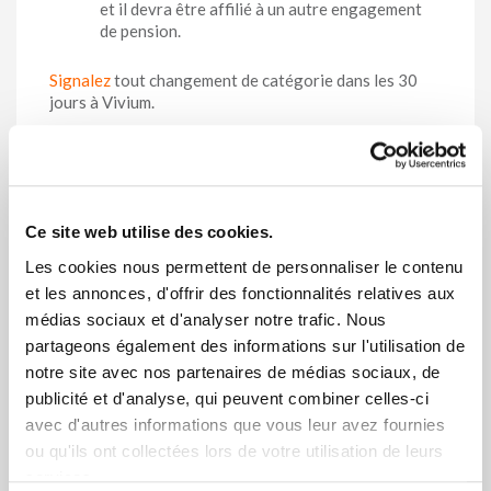
et il devra être affilié à un autre engagement
de pension.
Signalez
tout changement de catégorie dans les 30
jours à Vivium.
Si le travailleur doit être affilié à un autre engagement
de pension, il devra faire un choix concernant ses
réserves constituées dans son ancien engagement de
pension. Vous recevrez à cet effet une lettre de votre
gestionnaire reprenant 2 documents importants que
Ce site web utilise des cookies.
vous devrez remettre au plus vite à votre travailleur :
Les cookies nous permettent de personnaliser le contenu
Une
lettre “modification de la situation
et les annonces, d'offrir des fonctionnalités relatives aux
professionnelle”
contenant des informations
médias sociaux et d'analyser notre trafic. Nous
sur ce qu’il peut faire au niveau de ses réserves
partageons également des informations sur l'utilisation de
constituées ainsi que sur la garantie décès
notre site avec nos partenaires de médias sociaux, de
modifiée.
publicité et d'analyse, qui peuvent combiner celles-ci
Un
benefit statement
adapté reprenant
avec d'autres informations que vous leur avez fournies
D’une part, les garanties qui restent
ou qu'ils ont collectées lors de votre utilisation de leurs
assurées dans son engagement de
services.
pension initial, sans nouveau paiement