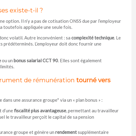
s existe-t-il ?
une option. Il n’y a pas de cotisation ONSS due par l’employeur
a toutefois appliquée une seule fois.
donc volatil. Autre inconvénient : sa
complexité technique
. Le
ts prédéterminés. L’employeur doit donc fournir une
e
ou un
bonus salarial CCT 90
. Elles sont également
imités.
strument de rémunération
tourné vers
e dans une assurance groupe* via un « plan bonus » :
t d’une
fiscalité plus avantageuse
, permettant au travailleur
l le travailleur perçoit le capital de sa pension
surance groupe et génère un
rendement
supplémentaire