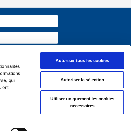
 informations utiles sur
www.vivium.be
Autoriser tous les cookies
ionnalités
formations
Autoriser la sélection
yse, qui
s ont
Utiliser uniquement les cookies
nécessaires