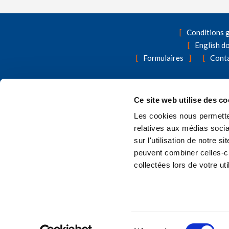
Conditions 
English d
Formulaires
Cont
A la recherche d'autres produits d'as
Ce site web utilise des co
Les cookies nous permetten
relatives aux médias socia
sur l'utilisation de notre 
peuvent combiner celles-ci
collectées lors de votre uti
Sélection