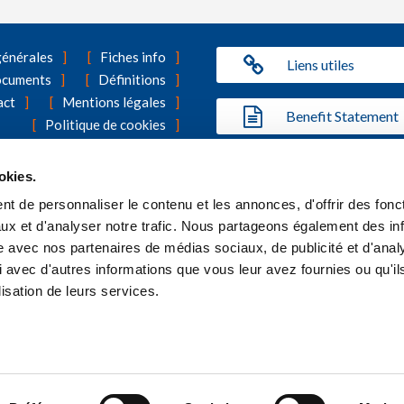
générales
Fiches info
Liens utiles
ocuments
Définitions
act
Mentions légales
Benefit Statement
Politique de cookies
surance Vivium que l'assurance de groupe ? Vous trouverez toutes les
okies.
t de personnaliser le contenu et les annonces, d'offrir des fonct
ux et d'analyser notre trafic. Nous partageons également des in
site avec nos partenaires de médias sociaux, de publicité et d'anal
 avec d'autres informations que vous leur avez fournies ou qu'il
lisation de leurs services.
VIVIUM
marque de P&V Assurances
Rue Royale, 151 - 1210 Bruxelles
Tél. 02 406 35 11
TVA BE 0402.236.531 - RPM Brux.
Entreprise sous le code 0058