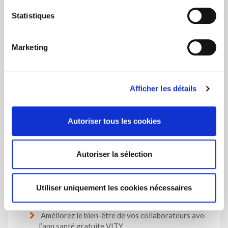
Statistiques
Marketing
Les plus consultés
Afficher les détails
La garantie légale de rendement reste maintenue à
2,50 % en 2027
Autoriser tous les cookies
Le droit à l'oubli pour les anciens patients atteints
d'un cancer
Autoriser la sélection
Cotisation de solidarité lors du versement du
capital de pension complémentaire
Utiliser uniquement les cookies nécessaires
Améliorez le bien-être de vos collaborateurs avec
l’app santé gratuite VITY