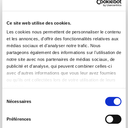
en compte dans ce total.
Vous ne pouvez octroyer un EIP que si vous
avez également en plus une assurance de
Ce site web utilise des cookies.
groupe pour tous les travailleurs de
l'entreprise. Si cette règle n'est pas respectée,
Les cookies nous permettent de personnaliser le contenu
vous encourez une sanction pénale ou une
et les annonces, d'offrir des fonctionnalités relatives aux
amende.
médias sociaux et d'analyser notre trafic. Nous
Vous ne pouvez pas accorder d'EIP dans les 36
partageons également des informations sur l'utilisation de
mois précédant la prépension, la pension ou des
notre site avec nos partenaires de médias sociaux, de
contrats assimilés (par exemple, de type canada
publicité et d'analyse, qui peuvent combiner celles-ci
dry). Dans la négative, vous risquez une
amende administrative équivalente à 35 % du
avec d'autres informations que vous leur avez fournies
capital.
ou qu'ils ont collectées lors de votre utilisation de leurs
services.
Une obligation supplémentaire :
chaque année avant
Sélection
le 31 mars, vous devez communiquer à la FSMA le
Nécessaires
du
nombre d'EIP accordés l'année précédente. Vous
devez également fournir la preuve qu'il existe un
consentement
engagement de pension pour tous les travailleurs. A
Préférences
cette fin, vous pouvez utiliser le présent
formulaire
.