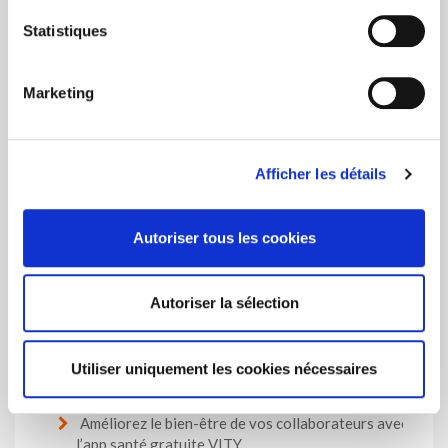
Statistiques
Marketing
Les plus consultés
Afficher les détails
La garantie légale de rendement reste maintenue à
2,50 % en 2027
Autoriser tous les cookies
Le droit à l'oubli pour les anciens patients atteints
d'un cancer
Autoriser la sélection
Cotisation de solidarité lors du versement du
capital de pension complémentaire
Utiliser uniquement les cookies nécessaires
Améliorez le bien-être de vos collaborateurs avec
l’app santé gratuite VITY