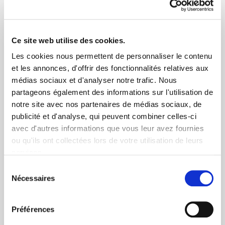
en compte dans ce total.
Vous ne pouvez octroyer un EIP que si vous
avez également en plus une assurance de
Ce site web utilise des cookies.
groupe pour tous les travailleurs de
l'entreprise. Si cette règle n'est pas respectée,
Les cookies nous permettent de personnaliser le contenu
vous encourez une sanction pénale ou une
et les annonces, d'offrir des fonctionnalités relatives aux
amende.
médias sociaux et d'analyser notre trafic. Nous
Vous ne pouvez pas accorder d'EIP dans les 36
partageons également des informations sur l'utilisation de
mois précédant la prépension, la pension ou des
notre site avec nos partenaires de médias sociaux, de
contrats assimilés (par exemple, de type canada
publicité et d'analyse, qui peuvent combiner celles-ci
dry). Dans la négative, vous risquez une
amende administrative équivalente à 35 % du
avec d'autres informations que vous leur avez fournies
capital.
ou qu'ils ont collectées lors de votre utilisation de leurs
services.
Une obligation supplémentaire :
chaque année avant
Sélection
le 31 mars, vous devez communiquer à la FSMA le
Nécessaires
du
nombre d'EIP accordés l'année précédente. Vous
devez également fournir la preuve qu'il existe un
consentement
engagement de pension pour tous les travailleurs. A
Préférences
cette fin, vous pouvez utiliser le présent
formulaire
.