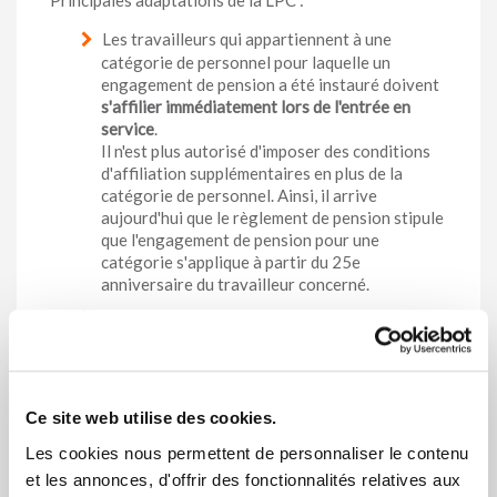
Principales adaptations de la LPC :
Les travailleurs qui appartiennent à une
catégorie de personnel pour laquelle un
engagement de pension a été instauré doivent
s'affilier immédiatement lors de l'entrée en
service
.
Il n'est plus autorisé d'imposer des conditions
d'affiliation supplémentaires en plus de la
catégorie de personnel. Ainsi, il arrive
aujourd'hui que le règlement de pension stipule
que l'engagement de pension pour une
catégorie s'applique à partir du 25e
anniversaire du travailleur concerné.
Les travailleurs qui sont affiliés à un
engagement de pension
acquièrent
immédiatement des droits de pension
complémentaire
.
Il n'est plus autorisé d'imposer des conditions
Ce site web utilise des cookies.
pour l'acquisition des droits de pension
complémentaire. Ainsi, le règlement de pension
Les cookies nous permettent de personnaliser le contenu
peut aujourd'hui spécifier que les droits de
et les annonces, d'offrir des fonctionnalités relatives aux
pension complémentaire ne sont acquis