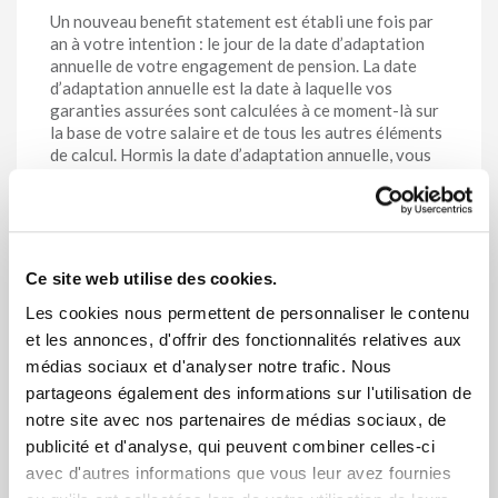
Un nouveau benefit statement est établi une fois par
an à votre intention : le jour de la date d’adaptation
annuelle de votre engagement de pension. La date
d’adaptation annuelle est la date à laquelle vos
garanties assurées sont calculées à ce moment-là sur
la base de votre salaire et de tous les autres éléments
de calcul. Hormis la date d’adaptation annuelle, vous
recevrez également un benefit statement à l’entrée et
à la sortie de service.
Vous pouvez consulter votre benefit statement via
notre portail sécurisé
monassurancegroupe.vivium.be
.
Ce site web utilise des cookies.
Dès qu’un nouveau benefit statement annuel sera
disponible, vous en serez averti à l’adresse e-mail
Les cookies nous permettent de personnaliser le contenu
professionnelle que votre employeur nous aura
et les annonces, d'offrir des fonctionnalités relatives aux
transmise.
médias sociaux et d'analyser notre trafic. Nous
Pour continuer à accéder à
partageons également des informations sur l'utilisation de
monassurancegroupe.vivium.be
après votre sortie de
service, il est important que vous complétiez
notre site avec nos partenaires de médias sociaux, de
également votre adresse e-mail personnelle dans
publicité et d'analyse, qui peuvent combiner celles-ci
votre profil.
avec d'autres informations que vous leur avez fournies