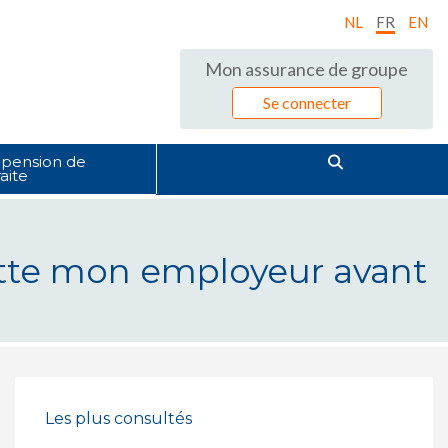
NL
FR
EN
Mon assurance de groupe
Se connecter
pension de
raite
itte mon employeur avant
 avant mon départ à la retraite ?
Les plus consultés