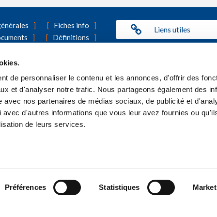
générales
Fiches info
Liens utiles
ocuments
Définitions
act
Mentions légales
Benefit Statement
Politique de cookies
okies.
t de personnaliser le contenu et les annonces, d'offrir des fonct
surance Vivium que l'assurance de groupe ? Vous trouverez toutes les
ux et d'analyser notre trafic. Nous partageons également des in
site avec nos partenaires de médias sociaux, de publicité et d'anal
 avec d'autres informations que vous leur avez fournies ou qu'il
lisation de leurs services.
VIVIUM
marque de P&V Assurances
Rue Royale, 151 - 1210 Bruxelles
Préférences
Statistiques
Market
Tél. 02 406 35 11
TVA BE 0402.236.531 - RPM Brux.
Entreprise sous le code 0058