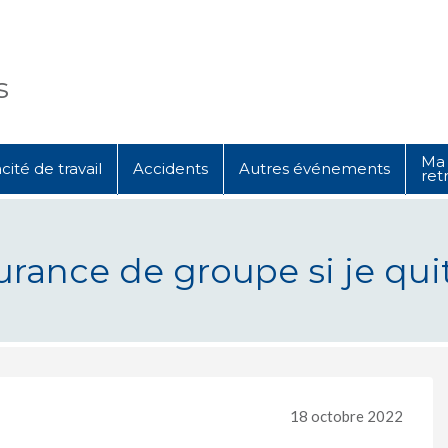
s
Ma 
ité de travail
Accidents
Autres événements
ret
urance de groupe si je qu
 groupe si je quitte mon employeur
18 octobre 2022