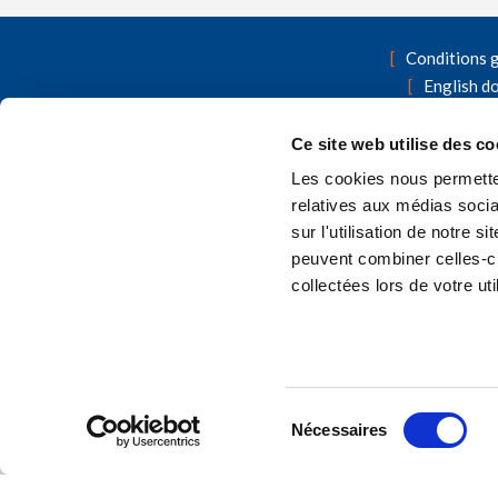
Conditions 
English d
Formulaires
Cont
Ce site web utilise des co
Les cookies nous permetten
A la recherche d'autres produits d'as
relatives aux médias socia
sur l'utilisation de notre 
peuvent combiner celles-ci
collectées lors de votre uti
Sélection
Nécessaires
du
consentement