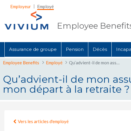
Saut au contenu principal
Employeur
Employé
Employee Benefit
Assurance de groupe
Pension
Décès
Incapac
Employee Benefits
Employé
Qu’advient-il de mon assurance de groupe si je quitte mon employeur avant mon départ à la retraite ?
Qu’advient-il de mon ass
mon départ à la retraite ?
Qu’advient-il de mon assurance de
Vers les articles d'employé