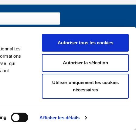
Autoriser tous les cookies
ionnalités
 informations utiles sur
www.vivium.be
formations
Autoriser la sélection
yse, qui
s ont
Utiliser uniquement les cookies
nécessaires
ing
Afficher les détails